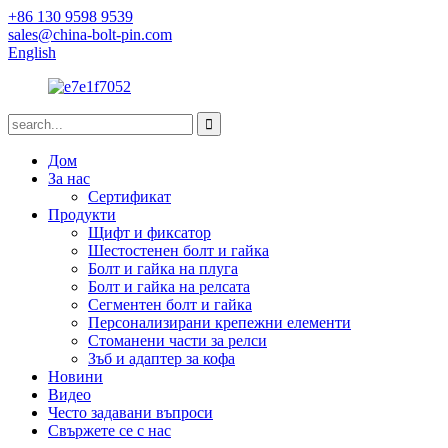
+86 130 9598 9539
sales@china-bolt-pin.com
English
Дом
За нас
Сертификат
Продукти
Щифт и фиксатор
Шестостенен болт и гайка
Болт и гайка на плуга
Болт и гайка на релсата
Сегментен болт и гайка
Персонализирани крепежни елементи
Стоманени части за релси
Зъб и адаптер за кофа
Новини
Видео
Често задавани въпроси
Свържете се с нас