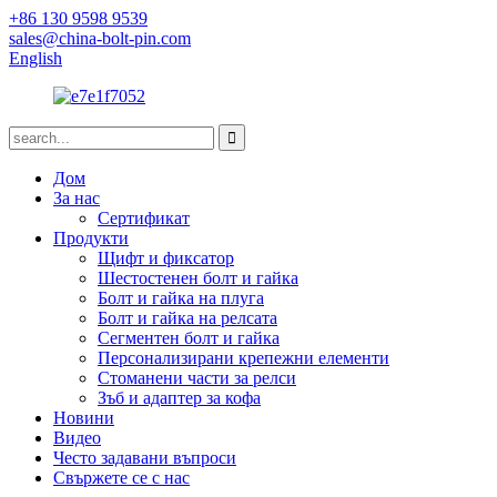
+86 130 9598 9539
sales@china-bolt-pin.com
English
Дом
За нас
Сертификат
Продукти
Щифт и фиксатор
Шестостенен болт и гайка
Болт и гайка на плуга
Болт и гайка на релсата
Сегментен болт и гайка
Персонализирани крепежни елементи
Стоманени части за релси
Зъб и адаптер за кофа
Новини
Видео
Често задавани въпроси
Свържете се с нас