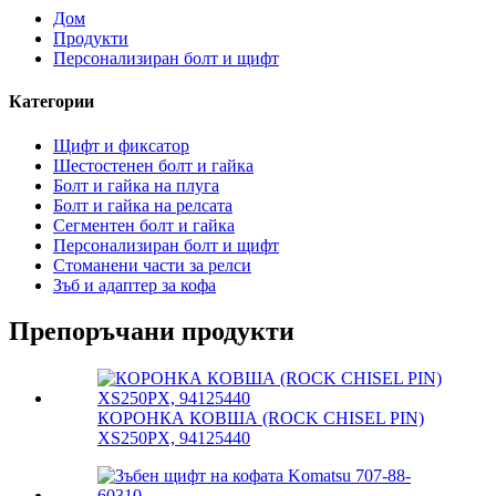
Дом
Продукти
Персонализиран болт и щифт
Категории
Щифт и фиксатор
Шестостенен болт и гайка
Болт и гайка на плуга
Болт и гайка на релсата
Сегментен болт и гайка
Персонализиран болт и щифт
Стоманени части за релси
Зъб и адаптер за кофа
Препоръчани продукти
КОРОНКА КОВША (ROCK CHISEL PIN)
XS250PX, 94125440