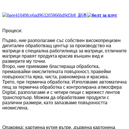
Процеси:
Първо, ние разполагаме със собствен високопрецизен
дигитален обработващ център за производство на
матрици в специална работилница за матрици, отличните
матрици правят продукта красив външен вид и
размерите му точни.
Второ, ние приемаме бластираща обработка,
премахвайки окислителната повърхност, правейки
повърхността ярка, чиста, равномерна и красива.
Трето, при термична обработка: Използваме автоматична
пещ за термична обработка с контролирана атмосфера
Digital, разполагаме и с четири пещи с мрежест лентов
транспортьор. Можем да обработваме продукти с
различни размери, като запазваме повърхността
неокислена.
Опаковка: хартиена кутия вътре, дървена картонена