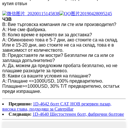
кутия отвън
ЧЗВ
В: Вие търговска компания ли сте или производител?
A: Ние сме фабрика.
В: Колко време е времето ви за доставка?
A: Обикновено това е 5-7 дни, ако стоките са на склад.
Или е 15-20 дни, ако стоките не са на склад, това е в
зависимост от количеството.
В: Предоставяте ли мостри? Безплатни ли са или се
заплаща допълнително?
A: Да, можем да предложим пробата безплатно, но не
плащаме разходите за превоз.
В: Какви са вашите условия на плащане?
A: Плащане <=1000USD, 100% предварително.
Плащане>=1000USD, 30% T/T предварително, остатък
преди изпращане.
Предишно:
1D-4642 болт CAT НОВ резервен пазар,
висока глава, подходящ за Caterpillar
Следващо:
1D-4640 Шестостенен болт, фабрични болтове