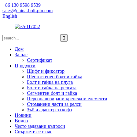
+86 130 9598 9539
sales@china-bolt-pin.com
English
Дом
За нас
Сертификат
Продукти
Щифт и фиксатор
Шестостенен болт и гайка
Болт и гайка на плуга
Болт и гайка на релсата
Сегментен болт и гайка
Персонализирани крепежни елементи
Стоманени части за релси
Зъб и адаптер за кофа
Новини
Видео
Често задавани въпроси
Свържете се с нас