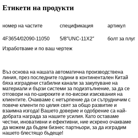
Етикети на продукти
номер на частите
спецификация
артикул
4F3654/02090-11050
5/8″UNC-11X2″
болт за плуг
Изработваме и по ваш чертеж
Въз основа на нашата автоматична производствена
линия, през последните години в континентален Китай
бяха изградени стабилни канали за закупуване на
материали и бързи системи за подизпълнение, за да се
отговори на по-широките и по-високи изисквания на
клиентите. Очакваме с нетърпение да си сътрудничим с
повече клиенти по целия свят за общо развитие и
взаимна изгода! Вашето доверие и одобрение са най-
добрата награда за нашите усилия. Като оставаме
честни, иновативни и ефективни, ние искрено очакваме
да можем да бъдем бизнес партньори, за да изградим
нашето блестящо бъдеще!