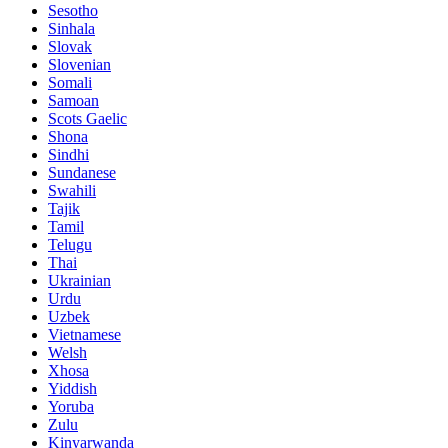
Sesotho
Sinhala
Slovak
Slovenian
Somali
Samoan
Scots Gaelic
Shona
Sindhi
Sundanese
Swahili
Tajik
Tamil
Telugu
Thai
Ukrainian
Urdu
Uzbek
Vietnamese
Welsh
Xhosa
Yiddish
Yoruba
Zulu
Kinyarwanda